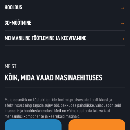
HOOLDUS
3D-MÕÕTMINE
MEHAANILINE TÖÖTLEMINE JA KEEVITAMINE
MEIST
KÕIK, MIDA VAJAD MASINAEHITUSES
Meie eesmärk on tõsta klientide tootmisprotsesside tootlikkust ja
efektiivsust ning tagada sujuv töö, pakkudes paindlikke, vajaduspõhiseid
inseneri- ja hoolduslahendusi. Meil on võimekus toota laia valikut
mehaanilisi komponente ja keerukaid masinaid.